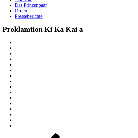
Das Prinzenpaar
Orden
Presseberichte
Proklamtion Ki Ka Kai a
Beitragsnavigation
Vorheriger