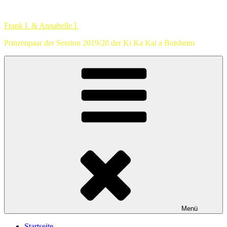
Zum
Inhalt
Frank I. & Annabelle I.
springen
Prinzenpaar der Session 2019/20 der Ki Ka Kai a Boisheim
Menü
Startseite