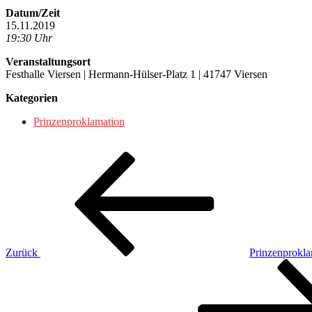
Datum/Zeit
15.11.2019
19:30 Uhr
Veranstaltungsort
Festhalle Viersen | Hermann-Hülser-Platz 1 | 41747 Viersen
Kategorien
Prinzenproklamation
Beitragsnavigation
Vorheriger
Beitrag
Zurück
Prinzenprokla
Nächster
Beitrag