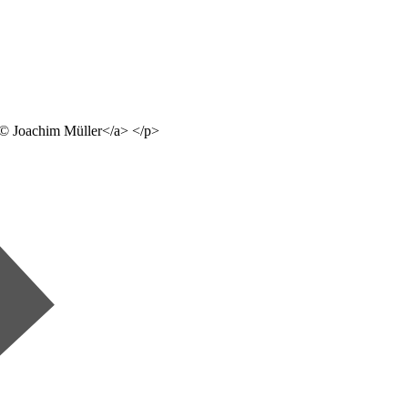
">© Joachim Müller</a> </p>