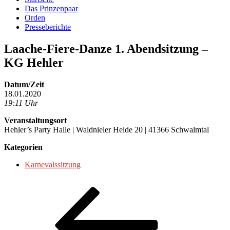
Das Prinzenpaar
Orden
Presseberichte
Laache-Fiere-Danze 1. Abendsitzung –
KG Hehler
Datum/Zeit
18.01.2020
19:11 Uhr
Veranstaltungsort
Hehler’s Party Halle | Waldnieler Heide 20 | 41366 Schwalmtal
Kategorien
Karnevalssitzung
Beitragsnavigation
Vorheriger
Beitrag