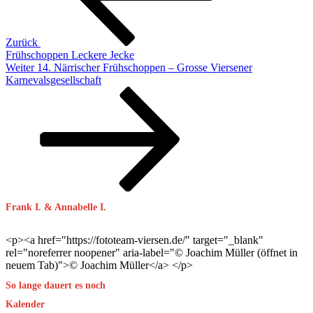
Zurück
Frühschoppen Leckere Jecke
Nächster
Weiter
14. Närrischer Frühschoppen – Grosse Viersener
Beitrag
Karnevalsgesellschaft
Frank I. & Annabelle I.
<p><a href="https://fototeam-viersen.de/" target="_blank"
rel="noreferrer noopener" aria-label="© Joachim Müller (öffnet in
neuem Tab)">© Joachim Müller</a> </p>
So lange dauert es noch
Kalender