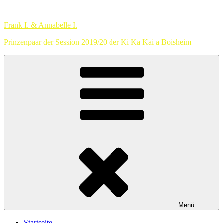
Zum
Inhalt
Frank I. & Annabelle I.
springen
Prinzenpaar der Session 2019/20 der Ki Ka Kai a Boisheim
Menü
Startseite