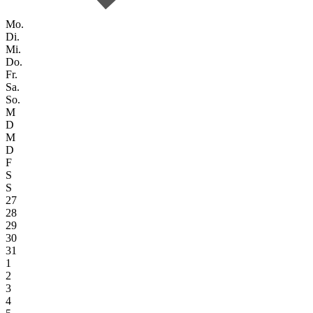
Mo.
Di.
Mi.
Do.
Fr.
Sa.
So.
M
D
M
D
F
S
S
27
28
29
30
31
1
2
3
4