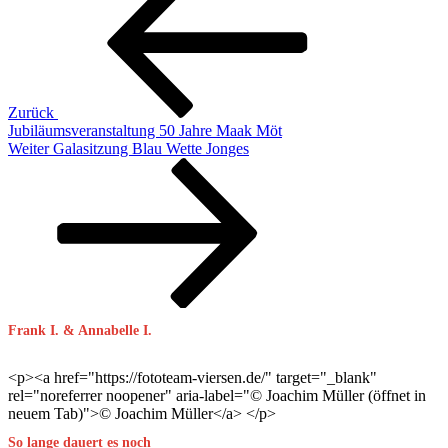
Zurück
Jubiläumsveranstaltung 50 Jahre Maak Möt
Nächster
Weiter
Galasitzung Blau Wette Jonges
Beitrag
Frank I. & Annabelle I.
<p><a href="https://fototeam-viersen.de/" target="_blank"
rel="noreferrer noopener" aria-label="© Joachim Müller (öffnet in
neuem Tab)">© Joachim Müller</a> </p>
So lange dauert es noch