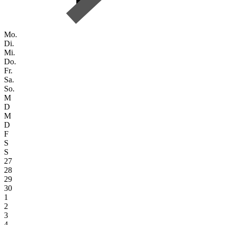
Mo.
Di.
Mi.
Do.
Fr.
Sa.
So.
M
D
M
D
F
S
S
27
28
29
30
1
2
3
4